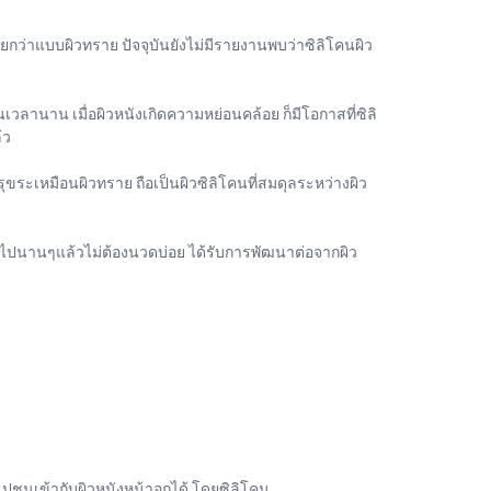
ยกว่าแบบผิวทราย ปัจจุบันยังไม่มีรายงานพบว่าซิลิโคนผิว
นเวลานาน เมื่อผิวหนังเกิดความหย่อนคล้อย ก็มีโอกาสที่ซิลิ
้ว
ขรุขระเหมือนผิวทราย ถือเป็นผิวซิลิโคนที่สมดุลระหว่างผิว
สริมไปนานๆแล้วไม่ต้องนวดบ่อย ได้รับการพัฒนาต่อจากผิว
มไปชนเข้ากับผิวหนังหน้าอกได้ โดยซิลิโคน