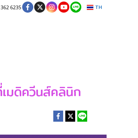
TH
 362 6235
มดิควีนส์คลินิก