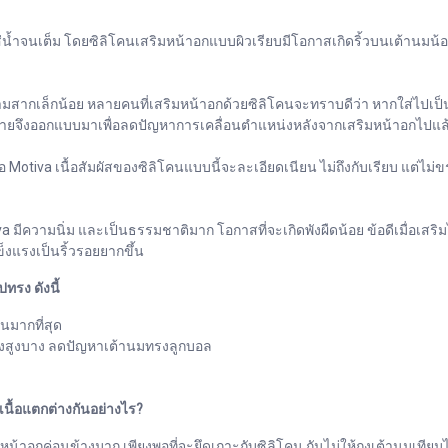
ส่น้ำจนเต็ม โดยซิลิโคนเสริมหน้าอกแบบผิวเรียบมีโอกาสเกิดริ้วบนเต้านมน้อ
งความสากเล็กน้อย หลายคนที่เสริมหน้าอกด้วยซิลิโคนจะทราบดีว่า หากใส่ไปเป็
รายจึงออกแบบมาเพื่อลดปัญหาการเคลื่อนตำแหน่งหลังจากเสริมหน้าอกไปแล
อ Motiva เนื้อสัมผัสของซิลิโคนแบบนี้จะละเอียดเนียน ไม่ถึงกับเรียบ แต่ไม่
iva มีความนิ่ม และเป็นธรรมชาติมาก โอกาสที่จะเกิดพังผืดน้อย ข้อดีเมื่อเ
็งแรงเป็นริ้วรอยยากขึ้น
ทรง ดังนี้
ันมากที่สุด
างสูงบาง ลดปัญหาเต้านมทรงลูกบอล
นื้อแตกต่างกันอย่างไร?
อหน้าอกค่อนข้างมาก เพียงพอที่จะยึดเกาะกับซิลิโคน กันไม่ให้ถุงเต้านมเทีย