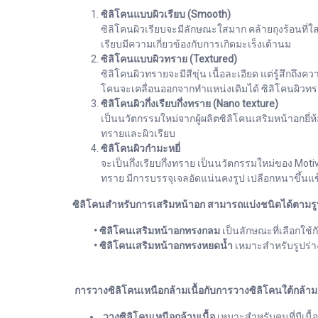
ซิลิโคนแบบผิวเรียบ (Smooth)
ซิลิโคนผิวเรียบจะมีลักษณะใสมาก คล้ายถุงร้อนที่ใ
เรียบมีความเกี่ยวข้องกับการเกิดมะเร็งเต้านม
ซิลิโคนแบบผิวทราย (Textured)
ซิลิโคนผิวทรายจะมีสีขุ่น เนื้อละเอียด แต่รู้สึกถึ
โคนจะเคลื่อนออกจากทำแหน่งเดิมได้ ซิลิโคนผิวท
ซิลิโคนผิวกึ่งเรียบกึ่งทราย (Nano texture)
เป็นนวัตกรรมใหม่จากผู้ผลิตซิลิโคนเสริมหน้าอกยี่ห้
ทรายและผิวเรียบ
ซิลิโคนผิวกำมะหยี่
จะเป็นกึ่งเรียบกึ่งทราย เป็นนวัตกรรมใหม่ของ Mot
ทราย มีการบรรจุเจลอัดแน่นคงรูป เปลือกหนาขึ้นแข
ซิลิโคนสำหรับการเสริมหน้าอก สามารถแบ่งชนิดได้ตามรูป
• ซิลิโคนเสริมหน้าอกทรงกลม
เป็นลักษณะที่เลือกใช้ก
• ซิลิโคนเสริมหน้าอกทรงหยดน้ำ
เหมาะสำหรับรูปร่
การวางซิลิโคนเหนือกล้ามเนื้อกับการวางซิลิโคนใต้กล้ามเ
วางซิลิโคนเหนือกล้ามเนื้อ
เหมาะสำหรับคนที่มีเนื้