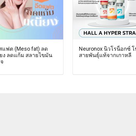
สแฟต (Meso fat) ลด
Neuronox นิวโรน็อกซ์ โ
ียง ลดแก้ม สลายไขมัน
สายพันธุ์แท้จากเกาหลี
ใจ