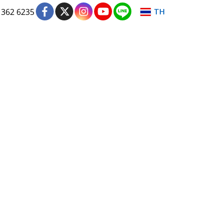
TH
 362 6235